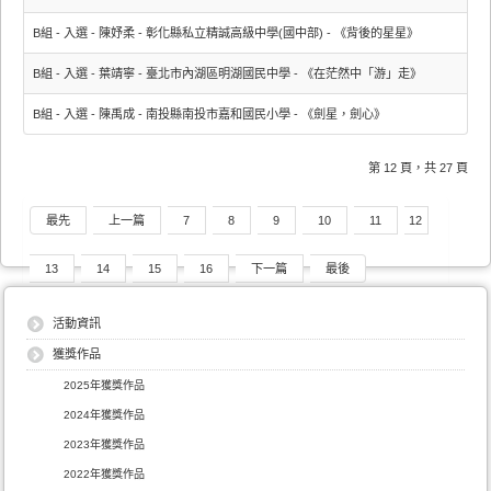
B組 - 入選 - 陳妤柔 - 彰化縣私立精誠高級中學(國中部) - 《背後的星星》
B組 - 入選 - 葉靖寧 - 臺北市內湖區明湖國民中學 - 《在茫然中「游」走》
B組 - 入選 - 陳禹成 - 南投縣南投市嘉和國民小學 - 《劍星，劍心》
第 12 頁，共 27 頁
最先
上一篇
7
8
9
10
11
12
13
14
15
16
下一篇
最後
活動資訊
獲獎作品
2025年獲獎作品
2024年獲獎作品
2023年獲獎作品
2022年獲獎作品