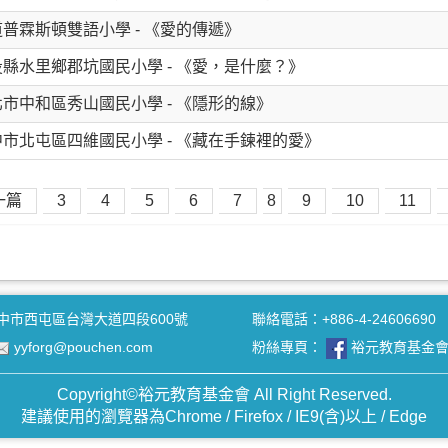
- 明道普霖斯頓雙語小學 - 《愛的傳遞》
- 南投縣水里鄉郡坑國民小學 - 《愛，是什麼？》
- 新北市中和區秀山國民小學 - 《隱形的線》
- 臺中市北屯區四維國民小學 - 《藏在手鍊裡的愛》
一篇
3
4
5
6
7
8
9
10
11
中市西屯區台灣大道四段600號
聯絡電話：+886-4-24606690
yyforg@pouchen.com
粉絲專頁：
裕元教育基金
Copyright
©
裕元教育基金會 All Right Reserved.
建議使用的瀏覽器為Chrome / Firefox / IE9(含)以上 / Edge