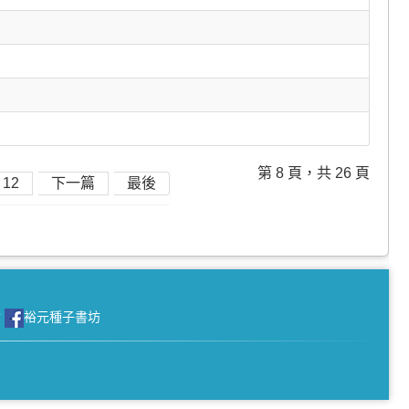
第 8 頁，共 26 頁
12
下一篇
最後
會
裕元種子書坊