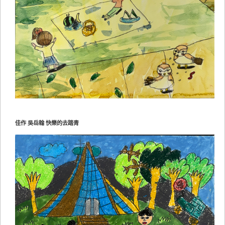
佳作 吳岳翰 快樂的去踏青