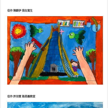
佳作 陳麒伊 我在寫生
佳作 許羽萱 路思義教堂