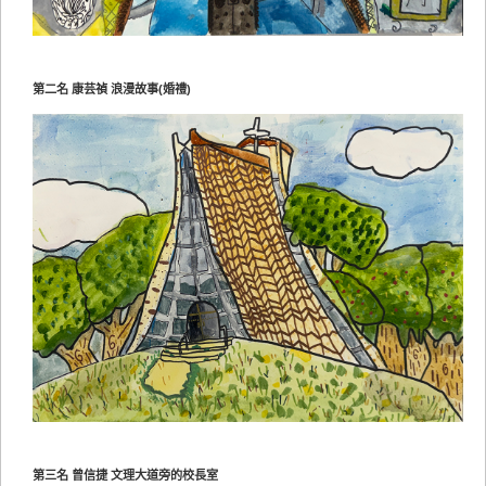
第二名 康芸禎 浪漫故事(婚禮)
第三名 曾信捷 文理大道旁的校長室