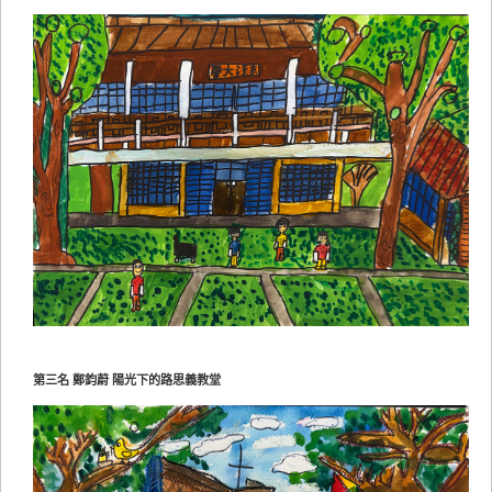
第三名 鄭鈞蔚 陽光下的路思義教堂