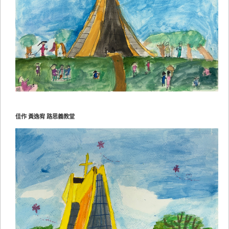
佳作 黃逸宥 路思義教堂