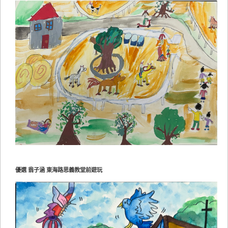
優選 翁子涵 東海路思義教堂前遊玩