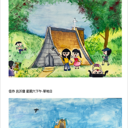
佳作 呂沂倢 星期六下午-草地日