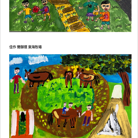
佳作 簡御璞 東海牧場