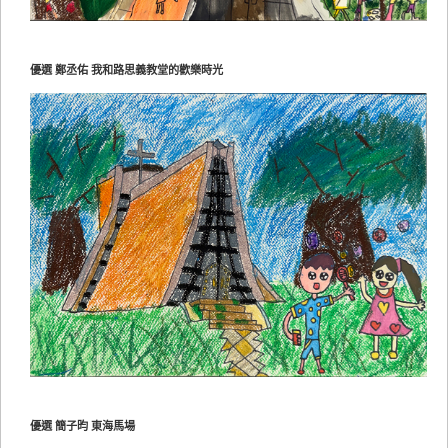
優選 鄭丞佑 我和路思義教堂的歡樂時光
優選 簡子昀 東海馬場