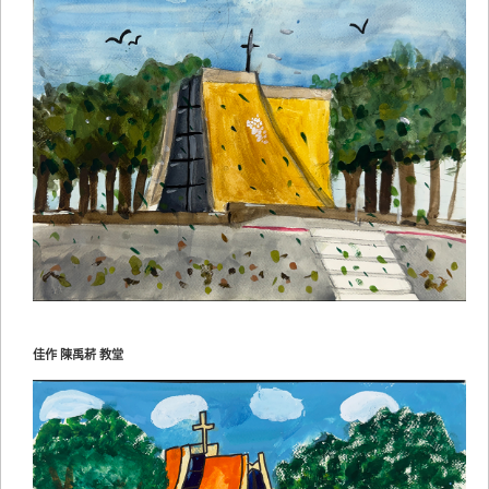
佳作 陳禹菥 教堂