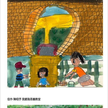
佳作 陳昭伃 我愛路思義教堂