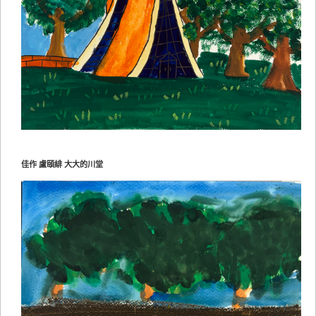
佳作 盧頤緋 大大的川堂