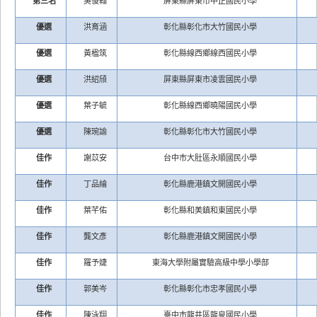
第三名
吳俊翰
屏東縣屏東市中正國民小學
優選
洪育涵
彰化縣彰化市大竹國民小學
優選
黃楹筑
彰化縣線西鄉線西國民小學
優選
洪紹頎
屏東縣屏東市凌雲國民小學
優選
葉子毓
彰化縣線西鄉曉陽國民小學
優選
陳琬諭
彰化縣彰化市大竹國民小學
佳作
謝苡安
台中市大肚區永順國民小學
佳作
丁品綸
彰化縣鹿港鎮文開國民小學
佳作
葉芊佑
彰化縣和美鎮和東國民小學
佳作
龔文彥
彰化縣鹿港鎮文開國民小學
佳作
羅予婕
東海大學附屬實驗高級中學小學部
佳作
郭美岑
彰化縣彰化市忠孝國民小學
佳作
陳泳翔
臺中市龍井區龍泉國民小學