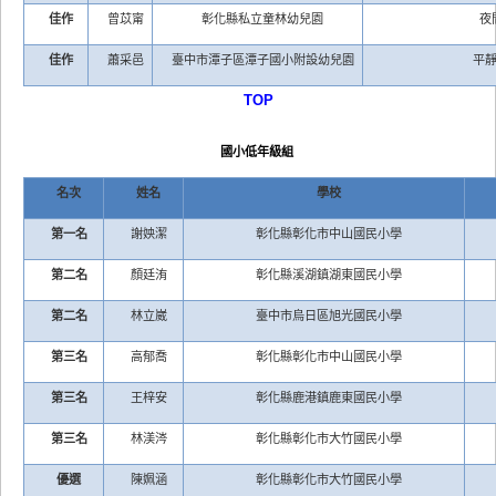
佳作
曾苡甯
彰化縣私立童林幼兒園
夜
佳作
蕭采邑
臺中市潭子區潭子國小附設幼兒園
平
TOP
國小低年級組
名次
姓名
學校
第一名
謝姎潔
彰化縣彰化市中山國民小學
第二名
顏廷洧
彰化縣溪湖鎮湖東國民小學
第二名
林立崴
臺中市烏日區旭光國民小學
第三名
高郁喬
彰化縣彰化市中山國民小學
第三名
王梓安
彰化縣鹿港鎮鹿東國民小學
第三名
林渼涔
彰化縣彰化市大竹國民小學
優選
陳姵涵
彰化縣彰化市大竹國民小學