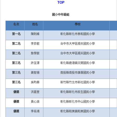
TOP
國小中年級組
名次
姓名
學校
第一名
陳則維
彰化縣彰化市泰和國民小學
第二名
李弈叡
台中市大甲區順天國民小學
第二名
詹學宸
台中市大甲區順天國民小學
第三名
許呈澤
彰化縣鹿港鎮文開國民小學
第三名
黃智揚
南投縣南投市康壽國民小學
第三名
吳昀蓁
新竹縣竹北市新社國民小學
優選
洪嘉萱
彰化縣彰化市民生國民小學
優選
黃心渝
彰化縣彰化市中山國民小學
優選
李岳鴻
彰化縣和美鎮和美國民小學