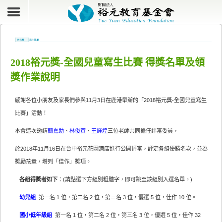
2018裕元獎-全國兒童寫生比賽 得獎名單及領
獎作業說明
感謝各位小朋友及家長們參與11月3日在鹿港舉辦的「2018裕元獎-全國兒童寫生
比賽」活動！
本會這次邀請
簡嘉助
、
林俊寅
、
王輝煌
三位老師共同擔任評審委員，
於2018年11月16日在台中裕元花園酒店進行公開評審，評定各組優勝名次，並為
獎勵孩童，增列「佳作」獎項。
各組得獎者如下
：(請點選下方組別粗體字，即可跳至該組別入選名單。)
幼兒組
第一名 1 位，第二名 2 位，第三名 3 位，優選 5 位，佳作 10 位。
國小低年級組
第一名 1 位，第二名 2 位，第三名 3 位，優選 5 位，佳作 32