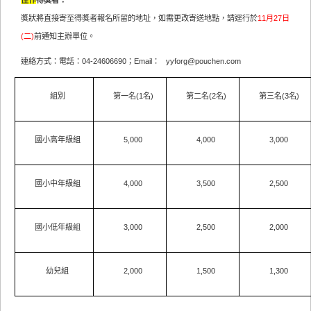
佳作
得獎者：
獎狀將直接寄至得獎者報名所留的地址，如需更改寄送地點，請逕行於
11月27日
(二)
前通知主辦單位。
連絡方式：電話：04-24606690；Email：
yyforg@pouchen.com
組別
第一名(1名)
第二名(2名)
第三名(3名)
國小高年級組
5,000
4,000
3,000
國小中年級組
4,000
3,500
2,500
國小低年級組
3,000
2,500
2,000
幼兒組
2,000
1,500
1,300