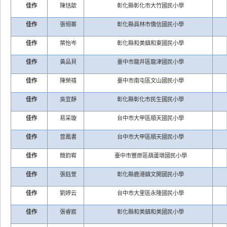
佳作
陳恬歆
彰化縣彰化市大竹國民小學
佳作
張翎蓁
彰化縣員林市僑信國民小學
佳作
葉怡岑
彰化縣和美鎮和東國民小學
佳作
黃品貝
臺中市龍井區龍津國民小學
佳作
陳榮禧
臺中市南屯區文山國民小學
佳作
吳宜靜
彰化縣彰化市民生國民小學
佳作
易采璇
台中市大甲區順天國民小學
佳作
曾鳳書
台中市大甲區順天國民小學
佳作
簡鈞宥
臺中市豐原區葫蘆墩國民小學
佳作
張鈺萱
彰化縣鹿港鎮文開國民小學
佳作
劉婷云
台中市大里區永隆國民小學
佳作
張睿宸
彰化縣和美鎮和美國民小學