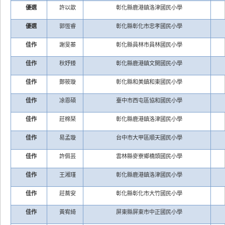
優選
許以歆
彰化縣鹿港鎮洛津國民小學
優選
郭恆睿
彰化縣彰化市忠孝國民小學
佳作
謝旻蓁
彰化縣員林市員林國民小學
佳作
秋妤臻
彰化縣鹿港鎮文開國民小學
佳作
鄭筱璇
彰化縣和美鎮和東國民小學
佳作
凃恩碩
臺中市西屯區協和國民小學
佳作
莊棉琹
彰化縣鹿港鎮洛津國民小學
佳作
易孟璇
台中市大甲區順天國民小學
佳作
許佩芸
雲林縣麥寮鄉橋頭國民小學
佳作
王湘瑾
彰化縣鹿港鎮洛津國民小學
佳作
莊蕎安
彰化縣彰化市大竹國民小學
佳作
黃宥綺
屏東縣屏東市中正國民小學