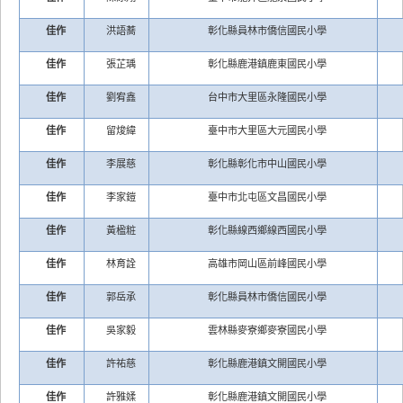
佳作
洪語蕎
彰化縣員林市僑信國民小學
佳作
張芷瑀
彰化縣鹿港鎮鹿東國民小學
佳作
劉宥鑫
台中市大里區永隆國民小學
佳作
留焌緯
臺中市大里區大元國民小學
佳作
李展慈
彰化縣彰化市中山國民小學
佳作
李家鎧
臺中市北屯區文昌國民小學
佳作
黃楹粧
彰化縣線西鄉線西國民小學
佳作
林育詮
高雄市岡山區前峰國民小學
佳作
郭岳承
彰化縣員林市僑信國民小學
佳作
吳家毅
雲林縣麥寮鄉麥寮國民小學
佳作
許祐慈
彰化縣鹿港鎮文開國民小學
佳作
許雅媃
彰化縣鹿港鎮文開國民小學