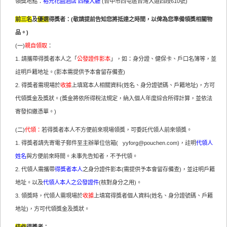
領獎地點：
裕元花園酒店 四樓大廳
(台中市西屯區台灣大道四段610號)
前三名
及
優選
得獎者：(
敬請提前告知您將抵達之時間
，以俾為您準備領獎相關物
品。)
(一)
親自領取
：
1. 請攜帶得獎者本人之「
公發證件影本
」，如：身分證、健保卡、戶口名簿等，並
註明戶籍地址。(影本需提供予本會留存備查)
2. 得獎者需現場於
收據
上填寫本人相關資料(姓名、身分證號碼、戶籍地址)，方可
代領獎金及獎狀。(獎金將依所得稅法規定，納入個人年度綜合所得計算，並依法
寄發扣繳憑單。)
(二)
代領：
若得獎者本人不方便前來現場領獎，可委託代領人前來領獎。
1. 得獎者請先寄電子郵件至主辦單位信箱(
yyforg@pouchen.com
)，註明
代領人
姓名
與方便前來時間。未事先告知者，不予代領。
2. 代領人需攜帶
得獎者本人
之身分證件影本(需提供予本會留存備查)，並註明戶籍
地址。以及
代領人本人之公發證件
(核對身分之用)。
3. 領獎時，代領人需現場於
收
據
上填寫得獎者個人資料(姓名、身分證號碼、戶籍
地址)，方可代領獎金及獎狀。