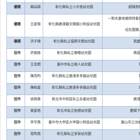
優選
賴品碩
彰化縣私立小天使幼兒園
超級熱
一對夫妻來廟拜拜看
優選
王歆霈
彰化縣鹿港鎮文開國小附設幼兒園
站在圍牆
優選
洪子晴
彰化縣私立福興文開幼兒園
我
佳作
許宸銘
彰化縣私立嘟嘟幼兒園
媽
佳作
王奕閎
臺中市私立樹人幼兒園
佳作
陳孜昀
彰化縣私立鹿港多多龍幼兒園
佳作
陳柏盛
彰化縣私立鹿港多多龍幼兒園
佳作
徐佩熏
新北市中和區私立永愛幼兒園
鹿
佳作
黃星皓
新北市私立裕德幼兒園
艷陽
佳作
李宇喬
臺中市大甲區大甲國小附設幼兒園
龍山寺之池
佳作
易昀霓
彰化縣私立安安幼兒園