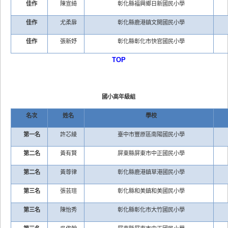
佳作
陳宣綺
彰化縣福興鄉日新國民小學
佳作
尤柔扉
彰化縣鹿港鎮文開國民小學
佳作
張新妤
彰化縣彰化市快官國民小學
TOP
國小高年級組
名次
姓名
學校
第一名
許芯綾
臺中市豐原區南陽國民小學
第二名
黃有賢
屏東縣屏東市中正國民小學
第二名
黃尊律
彰化縣鹿港鎮草港國民小學
第三名
張芸瑄
彰化縣和美鎮和美國民小學
第三名
陳怡秀
彰化縣彰化市大竹國民小學