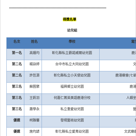
********************************************************************************
得獎名單
幼兒組
名次
姓名
學校
寫
第一名
高嫚均
彰化縣私立爵諾威爾幼兒園
鹿
第二名
楊詠婷
台中市私立大同幼兒園
第二名
許哲源
彰化縣私立小天使幼兒園
鹿港廟會(七爺
第三名
蘇囿綮
福興鄉立幼兒園
鹿
第三名
王釩羽
何嘉仁菁英美語鹿港分校
人類
第三名
蕭學永
私立重愛幼兒園
優選
柯雅馨
發現藝術幼兒園
優選
施均諺
彰化縣私立愛育幼兒園
文武廟