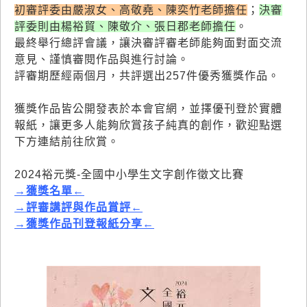
初審評委由嚴淑女、高敬堯、陳奕竹老師擔任
；
決審
評委則由楊裕貿、陳敬介、張日郡老師擔任
。
最終舉行總評會議，讓決審評審老師能夠面對面交流
意見、謹慎審閱作品與進行討論。
評審期歷經兩個月，共評選出257件優秀獲獎作品。
獲獎作品皆公開發表於本會官網，並擇優刊登於實體
報紙，讓更多人能夠欣賞孩子純真的創作，歡迎點選
下方連結前往欣賞。
2024裕元獎-全國中小學生文字創作徵文比賽
→獲獎名單
←
→評審講評與作品賞評
←
→獲獎作品刊登報紙分享
←