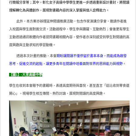
行簡報分享等；其中，彰化女子高級中學學生更進一步透過重新設計書封，將閱讀
理解轉化為具體創作，展現對書籍內容的深入掌握與個人詮釋能力。
此外，本方案亦辦理延伸閱讀推廣活動，包含作家演講分享會，邀請作者進
入校園與學生面對面交流。活動過程中，學生參與踴躍、互動熱烈；會後更有學生
主動透過通訊軟體向作者提問書籍相關內容，使作者亦深刻感受到學生對閱讀的高
度興趣與主動求知的學習動機。
透過本次計畫的推動，本會
期盼讓閱讀不僅停留於書本本身，而能成為啟發
思考、促進交流的起點，讓更多青年在閱讀中培養面對世界的思辨能力與視野
。
【圖1】-大里高級中學
學生在收到本會贈予的書籍時，表達高度期待與喜悅，甚至直言「這比收到零食還
開心」，現場學生相互傳閱、熱烈討論，展現對閱讀的高度興趣。