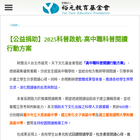
【公益捐助】2025科普啟航-高中職科普閱讀
行動方案
財團法人台北市遠見‧天下文化基金會發起
「高中職科普閱讀行動方案」
，
透過募集優質書籍，分送至全國高中職學校，並結合校方教師帶領閱讀，引導參與
計畫之學生分享閱讀心得。同時，亦規劃辦理
實體成果發表會，邀請各校學生齊聚
交流，深化閱讀後的反思與對話
。
本會長期致力於推廣閱讀教育，期望透過閱讀協助孩子建立邏輯思維，並培
養獨立思考與判斷能力。本次
捐助天下文化出版之科學人文類書籍，
共計
600冊
，
分別贈與
臺中市立大里高級中學
、
國立彰化女子高級中學
及
國立暨南國際大學附屬
高級中學
，實際
支持校園閱讀推廣工作
。
在成果呈現上，各校學生
以多元形式回饋閱讀學習，包含書寫閱讀心得、進