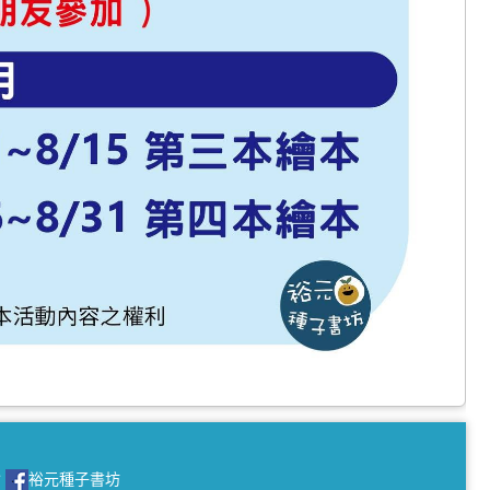
會
裕元種子書坊