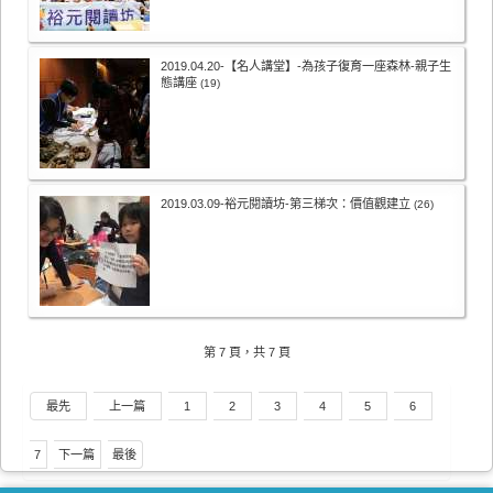
2019.04.20-【名人講堂】-為孩子復育一座森林-親子生
態講座
(19)
2019.03.09-裕元閱讀坊-第三梯次：價值觀建立
(26)
第 7 頁，共 7 頁
最先
上一篇
1
2
3
4
5
6
7
下一篇
最後