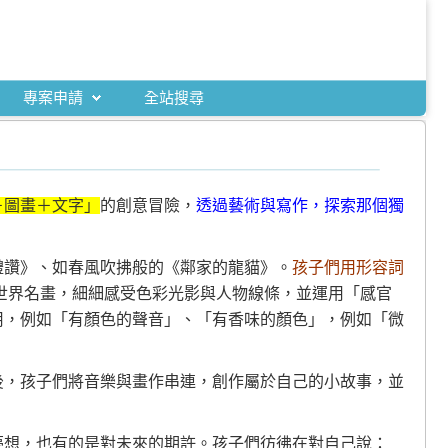
專案申請
全站搜尋
＋圖畫＋文字」
的創意冒險，
透過藝術與寫作，探索那個獨
禮讚》、如春風吹拂般的《鄰家的龍貓》。
孩子們用形容詞
世界名畫，細細感受色彩光影與人物線條，並運用「感官
用，例如「有顏色的聲音」、「有香味的顏色」，例如「微
後，孩子們將音樂與畫作串連，創作屬於自己的小故事，並
夢想，也有的是對未來的期許。孩子們彷彿在對自己說：