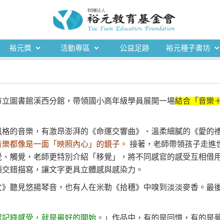
裕元獎
活動專區
公益足跡
裕元種子書坊
臺中市立圖書館溪西分館，帶領國小高年級學員展開一場
結合「音樂
風格的音樂，有激昂澎湃的《命運交響曲》、溫柔細膩的《愛的
音樂都像是一面「映照內心」的鏡子。
接著，老師帶領孩子走進
覺、觸覺，老師更特別介紹「移覺」，將不同感官的感受互相借
種交錯描寫，讓文字更具立體感與感染力。
女》聽見悠揚琴音，也有人在米勒《拾穗》中嗅到淡淡麥香。最
。
實記錄感受，就是最好的開始。
」作品中，有的是回憶，有的是