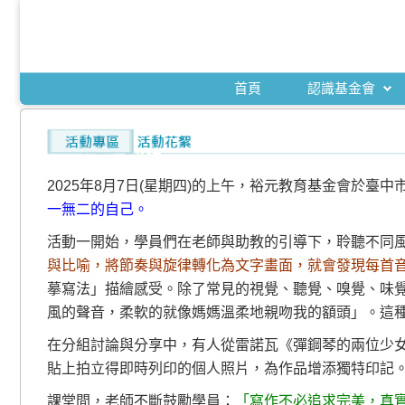
首頁
認識基金會
2025年8月7日(星期四)的上午，裕元教育基金會於
一無二的自己。
活動一開始，學員們在老師與助教的引導下，聆聽不同
與比喻，將節奏與旋律轉化為文字畫面，就會發現每首
摹寫法」描繪感受。
除了常見的視覺、聽覺、嗅覺、味
風的聲音，柔軟的就像媽媽溫柔地親吻我的額頭」。這
在分組討論與分享中，有人從雷諾瓦《彈鋼琴的兩位少
貼上拍立得即時列印的個人照片，為作品增添獨特印記
課堂間，老師不斷鼓勵學員：
「寫作不必追求完美，真