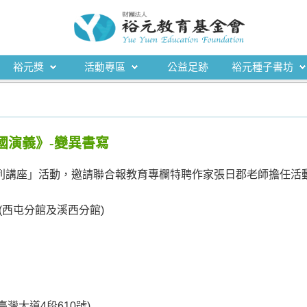
裕元獎
活動專區
公益足跡
裕元種子書坊
三國演義》-變異書寫
系列講座」活動，邀請聯合報教育專欄特聘作家張日郡老師擔任活
西屯分館及溪西分館)
灣大道4段610號)